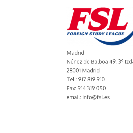
r el @FSLIdiomas.
Madrid
Núñez de Balboa 49, 3º Izd
28001 Madrid
Tel.: 917 819 910
Fax: 914 319 050
email: info@fsl.es