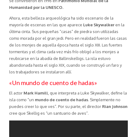
se convirtieron en 1996 en
Patrimonio Mundial de la
Humanidad por la UNESCO.
Ahora, esta belleza arqueológica ha sido escenario de la
mayoría de escenas en las que aparece
Luke Skywalker
en la
última cinta. Sus pequeñas “casas” de piedra son utilizadas
como morada por el gran jedi. Pero en realidad fueron las casas
de los monjes de aquella época hasta el siglo XIII. Las fuertes
tormentas y el clima cada vez más frío obligó a los monjes a
reubicarse en la abadía de Ballinskelligs. La isla estuvo
abandonada hasta el siglo XIX, cuando se construyó un faro y
los trabajadores se instalaron allí.
«Un mundo de cuento de hadas»
El actor
Mark Hamill
, que interpreta a Luke Skywalker, define la
isla como “un
mundo de cuento de hadas
. Simplemente no
puedes creer lo que ves”. Por su parte, el director
Rian Johnson
cree que Skellig es “un santuario de aves”.