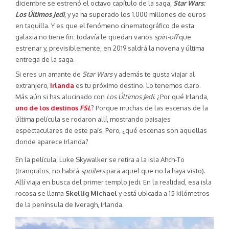
diciembre se estrenó el octavo capítulo de la saga,
Star Wars:
Los Últimos Jedi
, y ya ha superado los 1.000 millones de euros
en taquilla. Y es que el fenómeno cinematográfico de esta
galaxia no tiene fin: todavía le quedan varios
spin-off
que
estrenar y, previsiblemente, en 2019 saldrá la novena y última
entrega de la saga.
Si eres un amante de
Star Wars
y además te gusta viajar al
extranjero,
Irlanda
es tu próximo destino. Lo tenemos claro.
Más aún si has alucinado con
Los Últimos Jedi
. ¿Por qué Irlanda,
uno de los destinos
FSL
? Porque muchas de las escenas de la
última película se rodaron allí, mostrando paisajes
espectaculares de este país. Pero, ¿qué escenas son aquellas
donde aparece Irlanda?
En la película, Luke Skywalker se retira a la isla Ahch-To
(tranquilos, no habrá
spoilers
para aquel que no la haya visto).
Allí viaja en busca del primer templo jedi. En la realidad, esa isla
rocosa se llama
Skellig Michael
y está ubicada a 15 kilómetros
de la península de Iveragh, Irlanda.