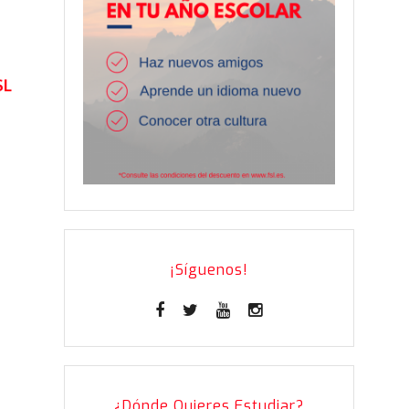
SL
¡Síguenos!
¿Dónde Quieres Estudiar?